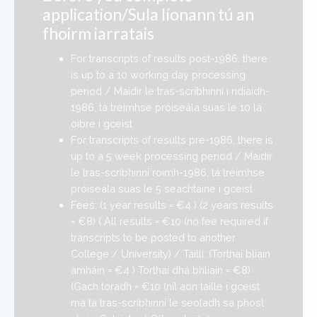
application/Sula líonann tú an
fhoirm iarratais
For transcripts of results post-1986, there
is up to a 10 working day processing
period / Maidir le tras-scríbhinní i ndiaidh-
1986, tá tréimhse próiseála suas le 10 lá
oibre i gceist
For transcripts of results pre-1986, there is
up to a 5 week processing period / Maidir
le tras-scríbhinní roimh-1986, tá tréimhse
próiseála suas le 5 seachtaine i gceist
Fees: (1 year results = €4 ) (2 years results
= €8) ( All results = €10 (no fee required if
transcripts to be posted to another
College / University) / Táillí: (Torthaí bliain
amháin = €4 ) Torthaí dhá bhliain = €8)
(Gach toradh = €10 (níl aon táille i gceist
má tá tras-scríbhinní le seoladh sa phost