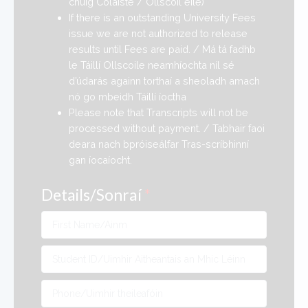
chuig Coláiste / Ollscoil eile)
If there is an outstanding University Fees
issue we are not authorized to release
results until Fees are paid. / Má tá fadhb
le Táillí Ollscoile neamhíochta níl sé
d’údarás againn torthaí a sheoladh amach
nó go mbeidh Táillí íoctha
Please note that Transcripts will not be
processed without payment. / Tabhair faoi
deara nach bpróiseálfar Tras-scríbhinní
gan íocaíocht.
Details/Sonraí
*