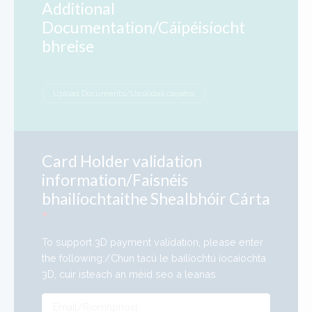
Additional
Documentation/Cáipéisíocht
bhreise
Upload Documents/Uaslódáil cáipéisi
Card Holder validation
information/Faisnéis
bhailíochtaithe Shealbhóir Cárta
*
To support 3D payment validation, please enter
the following:/Chun tacú le bailíochtú íocaíochta
3D, cuir isteach an méid seo a leanas