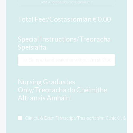
Add Another Course/Cúrsaí éile
Total Fee:/Costas iomlán € 0.00
Special Instructions/Treoracha
Speisialta
Nursing Graduates
Only/Treoracha do Chéimithe
Altranais Amháin!
Clinical & Exam Transcript/Tras-scríbhinn Cliniciúil & Sc