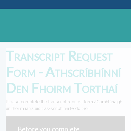
Transcript Request
Form - Athscríbhínní
Den Fhoirm Torthaí
Please complete the transcript request form./Comhlánaigh
an fhoirm iarratais tras-scríbhinní le do thoil
Before you complete