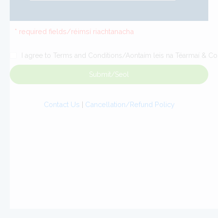
* required fields/réimsí riachtanacha
I agree to Terms and Conditions/Aontaím leis na Téarmaí & Co
Submit/Seol
Contact Us
|
Cancellation/Refund Policy