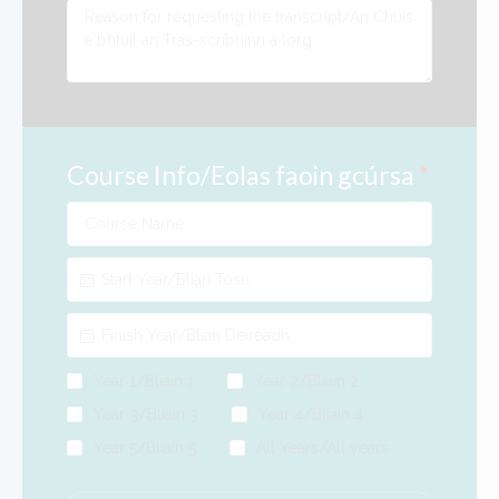
Course Info/Eolas faoin gcúrsa
*
Year 1/Bliain 1
Year 2/Bliain 2
Year 3/Bliain 3
Year 4/Bliain 4
Year 5/Bliain 5
All Years/All years